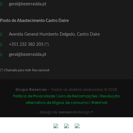
geral@bezerraslda.pt
Posto de Abastecimento Castro Daire
Avenida General Humberto Delgado, Castro Daire
+351 232 382 203 (*)
geral@bezerraslda.pt
(*) Chamada para rede fixa nacional
Grupo Bezerras
- Todos os direitos reservados © 2026
Política de Privacidade
|
Livro de Reclamações
|
Resolução
alternativa de litígios de consumo
|
Webmail
design by
sense
webdesign ®