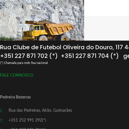
Rua Clube de Futebol Oliveira do Douro, 117
+351 227 871 702 (*)
+351 227 871 704 (*)
ge
(*) Chamada para rede fixa nacional
FALE CONNOSCO
Pedreira Bezerras
Rua das Pedreiras, Airão, Guimarães
+351 252 991 292(*)