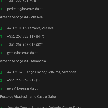
+351 227 871 704(*)
pedreira@bezerraslda.pt
Área de Serviço A4 - Vila Real
A4 KM 101.5 Lamares, Vila Real
+351 259 928 119 (N)(*)
+351 259 928 017 (S)(*)
geral@bezerraslda.pt
Área de Serviço A4 - Mirandela
A4 KM 143 Lanço Franco/Golfeiros, Mirandela
+351 278 969 315 (*)
geral@bezerraslda.pt
Posto de Abastecimento Castro Daire
Avenida General Humberto Delgado, Castro Daire