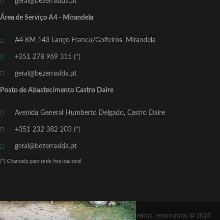
geral@bezerraslda.pt
Área de Serviço A4 - Mirandela
A4 KM 143 Lanço Franco/Golfeiros, Mirandela
+351 278 969 315 (*)
geral@bezerraslda.pt
Posto de Abastecimento Castro Daire
Avenida General Humberto Delgado, Castro Daire
+351 232 382 203 (*)
geral@bezerraslda.pt
(*) Chamada para rede fixa nacional
Grupo Bezerras
- Todos os direitos reservados © 2026