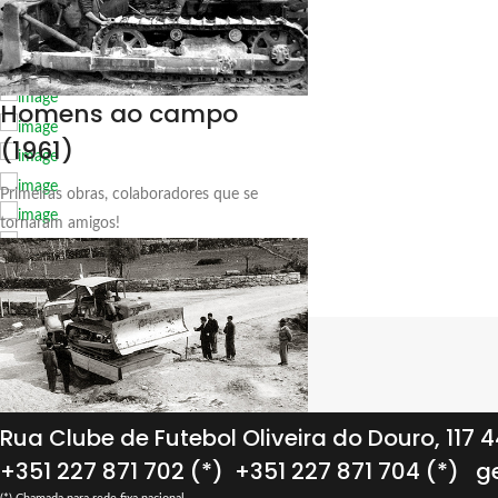
Rua Clube de Futebol Oliveira do Douro, 117
+351 227 871 702 (*)
+351 227 871 704 (*)
ge