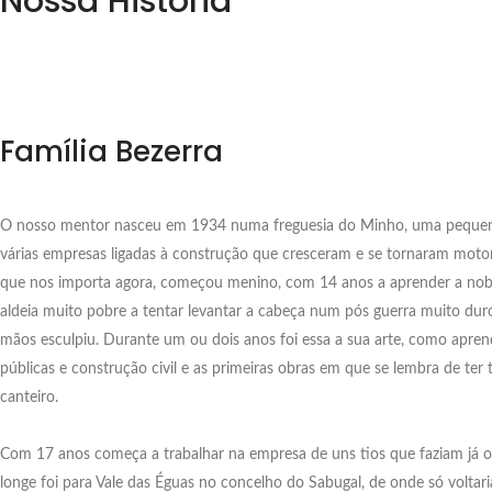
Nossa História
Família Bezerra
O nosso mentor nasceu em 1934 numa freguesia do Minho, uma pequena
várias empresas ligadas à construção que cresceram e se tornaram motor
que nos importa agora, começou menino, com 14 anos a aprender a nobre
aldeia muito pobre a tentar levantar a cabeça num pós guerra muito duro
mãos esculpiu. Durante um ou dois anos foi essa a sua arte, como apre
públicas e construção civil e as primeiras obras em que se lembra de t
canteiro.
Com 17 anos começa a trabalhar na empresa de uns tios que faziam já obr
longe foi para Vale das Éguas no concelho do Sabugal, de onde só volta