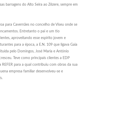
sas barragens do Alto Seira ao Zêzere, sempre em
 voa para Cavernães no concelho de Viseu onde se
roncamentos. Entretanto o pai e um tio
ntes, aproveitando esse espírito jovem e
rantes para a época, a E.N. 109 que ligava Gaia
ituída pelo Domingos, José Maria e António
cresceu. Teve como principais clientes a EDP
; a REFER para a qual contribuiu com obras da sua
equena empresa familiar desenvolveu-se e
s.