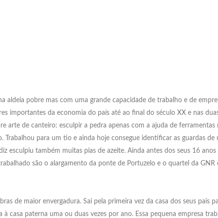
 aldeia pobre mas com uma grande capacidade de trabalho e de empree
es importantes da economia do país até ao final do século XX e nas duas
 arte de canteiro: esculpir a pedra apenas com a ajuda de ferramentas
. Trabalhou para um tio e ainda hoje consegue identificar as guardas de
ndiz esculpiu também muitas pias de azeite. Ainda antes dos seus 16 an
er trabalhado são o alargamento da ponte de Portuzelo e o quartel da GN
as de maior envergadura. Sai pela primeira vez da casa dos seus pais par
ria à casa paterna uma ou duas vezes por ano. Essa pequena empresa tra