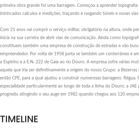
primeira obra grande foi uma barragem. Começou a aprender topografia q
intrincados cálculos e medições, traçando e rasgando túneis e novas vias
Com 21 anos vai cumprir o serviço militar, obrigatório na altura, onde
inicia na sua carreira de abrir vias de comunicação. Ainda como topógra
constituem também uma empresa de construção de estradas e vão buscar 
empreendedor. Por volta de 1958 junta se também um conterrâneo e amig
a Espinho e a E.N. 222 de Gaia ao rio Douro. A empresa sofre várias 
aquela que iria ser definitivamente a origem do nosso Grupo: a Bezerras
então CPE, para a qual ajudou a construir numerosas barragens: Régua, P
especialidade particularmente ao longo de toda a linha do Douro; a JAE 
progrediu atingindo o seu auge em 1982 quando chegou aos 120 empregad
TIMELINE