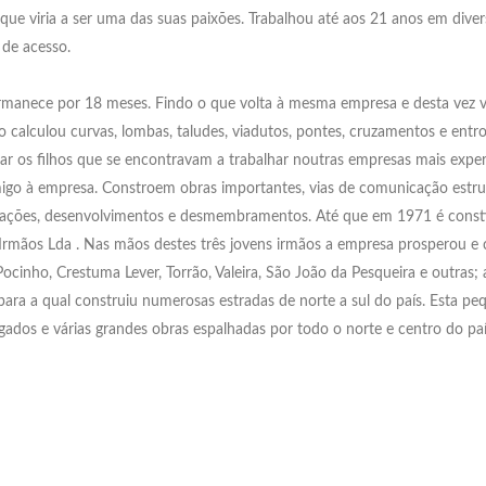
ue viria a ser uma das suas paixões. Trabalhou até aos 21 anos em diver
 de acesso.
 permanece por 18 meses. Findo o que volta à mesma empresa e desta vez
fo calculou curvas, lombas, taludes, viadutos, pontes, cruzamentos e ent
os filhos que se encontravam a trabalhar noutras empresas mais experie
o à empresa. Constroem obras importantes, vias de comunicação estrutu
mutações, desenvolvimentos e desmembramentos. Até que em 1971 é const
 Irmãos Lda . Nas mãos destes três jovens irmãos a empresa prosperou e 
ocinho, Crestuma Lever, Torrão, Valeira, São João da Pesqueira e outras
para a qual construiu numerosas estradas de norte a sul do país. Esta p
os e várias grandes obras espalhadas por todo o norte e centro do paí