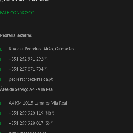
(*) Chamada para rede fixa nacional
FALE CONNOSCO
Pedreira Bezerras
Rua das Pedreiras, Airão, Guimarães
+351 252 991 292(*)
+351 227 871 704(*)
pedreira@bezerraslda.pt
Área de Serviço A4 - Vila Real
A4 KM 101.5 Lamares, Vila Real
+351 259 928 119 (N)(*)
+351 259 928 017 (S)(*)