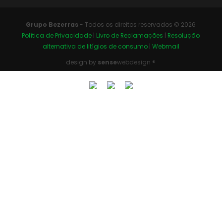
Grupo Bezerras
- Todos os direitos reservados © 2026
Política de Privacidade
|
Livro de Reclamações
|
Resolução
alternativa de litígios de consumo
|
Webmail
design by
sense
webdesign ®