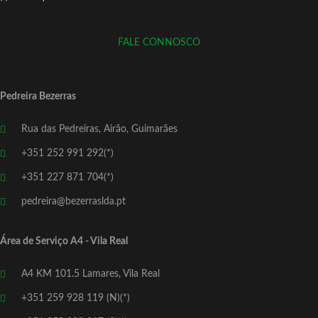
FALE CONNOSCO
Pedreira Bezerras
Rua das Pedreiras, Airão, Guimarães
+351 252 991 292(*)
+351 227 871 704(*)
pedreira@bezerraslda.pt
Área de Serviço A4 - Vila Real
A4 KM 101.5 Lamares, Vila Real
+351 259 928 119 (N)(*)