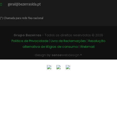
geral@bezerraslda.pt
(*) Chamada para rede fixa nacional
Grupo Bezerras
- Todos os direitos reservados © 2026
Política de Privacidade
|
Livro de Reclamações
|
Resolução
alternativa de litígios de consumo
|
Webmail
design by
sense
webdesign ®