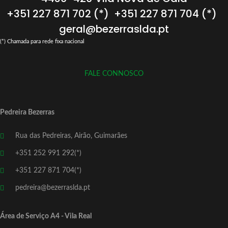
+351 227 871 702 (*)
+351 227 871 704 (*)
geral@bezerraslda.pt
(*) Chamada para rede fixa nacional
FALE CONNOSCO
Pedreira Bezerras
Rua das Pedreiras, Airão, Guimarães
+351 252 991 292(*)
+351 227 871 704(*)
pedreira@bezerraslda.pt
Área de Serviço A4 - Vila Real